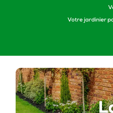
V
Votre jardinier p
L