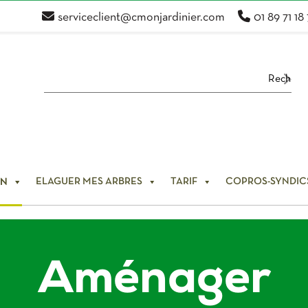
serviceclient@cmonjardinier.com
01 89 71 18
ELAGUER MES ARBRES
TARIF
COPROS-SYNDIC
IN
Aménager