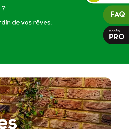
 ?
FAQ
rdin de vos rêves.
accès
PRO
es