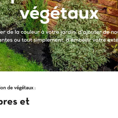
végétaux
r de la couleur à votre jardin, d'ajouter de no
antes ou tout simplement, d'embellir votre exté
ion de végétaux
:
bres et