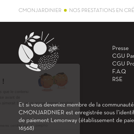
CMONJARDINIER
NOS PRESTATIONS EN CR
Presse
CGU Part
CGU Pro
F.A.Q
Salut c'est nous...
RSE
les Cookies !
On a attendu d'être sûrs que le contenu
de ce site vous intéresse avant de
vous déranger, mais on aimerait bien vous accompagner pendant
Et si vous deveniez membre de la communauté
votre visite...
CMONJARDNIER est enregistrée sous l’identifi
C'est OK pour vous ?
de paiement Lemonway (établissement de paiemen
Consentements certifiés par
16568)