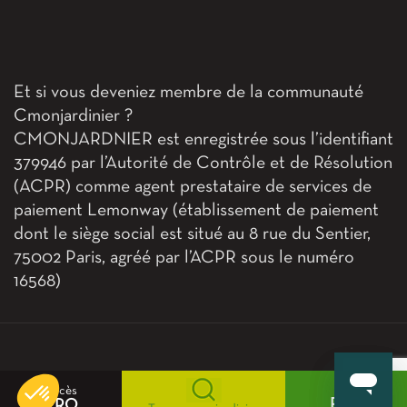
Et si vous deveniez membre de la communauté
Cmonjardinier ?
CMONJARDNIER est enregistrée sous l’identifiant
379946 par l’Autorité de Contrôle et de Résolution
(ACPR) comme agent prestataire de services de
paiement Lemonway (établissement de paiement
dont le siège social est situé au 8 rue du Sentier,
75002 Paris, agréé par l’ACPR sous le numéro
16568)
e contenu de ce site vous intéresse
on aimerait bien vous accompagner
ertifiés par
Accès
FAQ
PRO