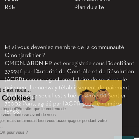
RSE
Plan du site
Et si vous deveniez membre de la communauté
Cmonjardinier ?
CMONJARDNIER est enregistrée sous l’identifiant
379946 par l’Autorité de Contrôle et de Résolution
(ACPR) comme agent prestataire de services de
paiement Lemonway (établissement de paiement
Salut c'est nous...
dont le siège social est situé au 8 rue du Sentier,
les Cookies !
75002 Paris, agréé par l’ACPR sous le numéro
On a attendu d'être sûrs que le contenu de
16568)
ce site vous intéresse avant de vous
déranger, mais on aimerait bien vous accompagner pendant votre
visite...
C'est OK pour vous ?