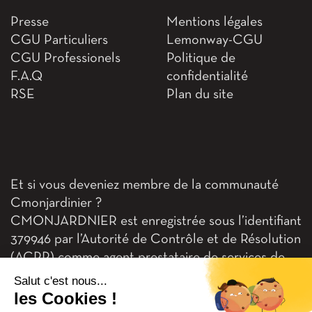
Presse
Mentions légales
CGU Particuliers
Lemonway-CGU
CGU Professionels
Politique de
F.A.Q
confidentialité
RSE
Plan du site
Et si vous deveniez membre de la communauté
Cmonjardinier ?
CMONJARDNIER est enregistrée sous l’identifiant
379946 par l’Autorité de Contrôle et de Résolution
(ACPR) comme agent prestataire de services de
paiement Lemonway (établissement de paiement
Salut c'est nous...
dont le siège social est situé au 8 rue du Sentier,
les Cookies !
75002 Paris, agréé par l’ACPR sous le numéro