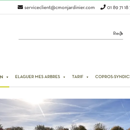
serviceclient@cmonjardinier.com
01 89 71 18
ELAGUER MES ARBRES
TARIF
COPROS-SYNDIC
IN