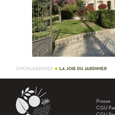
CMONJARDINIER
LA JOIE DU JARDINIER
Presse
CGU Part
CGU Pro