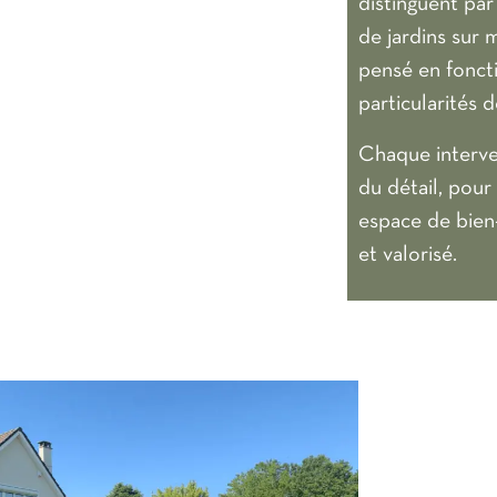
distinguent par
de jardins sur 
pensé en foncti
particularités 
Chaque interven
du détail, pour
espace de bien
et valorisé.