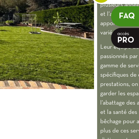
plusieurs année
et l’aménageme
FAQ
apportant son s
variée, allant d
accès
PRO
Leur équipe de 
passionnés par 
gamme de servi
spécifiques de 
prestations, on
garder les espa
l’abattage des 
et la santé des 
bêchage pour am
plus de ces serv