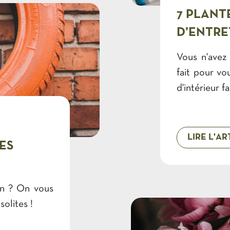
vert par les
7 PLANT
ntroduit en
D’ENTRE
ans certaines
 les forêts
Vous n'avez 
eut atteindre
fait pour vo
n que ce soit
d'intérieur f
entretien du
LIRE L'AR
ES
din ? On vous
olites !