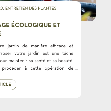
IO
ENTRETIEN DES PLANTES
AGE ÉCOLOGIQUE ET
E
re jardin de manière efficace et
roser votre jardin est une tâche
pour maintenir sa santé et sa beauté.
 procéder à cette opération de
ficace et durable est tout aussi
pour préserver les ressources
TICLE
t réduire le gaspillage d'eau. Voici
ues conseils sur la façon d'arroser
: Avant d'arroser, il est important de