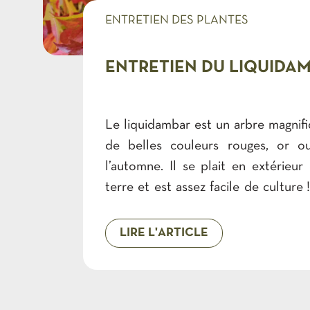
ENTRETIEN DES PLANTES
ENTRETIEN DU LIQUIDA
Le liquidambar est un arbre magnif
de belles couleurs rouges, or o
l’automne. Il se plait en extérieur
terre et est assez facile de culture
dit plus sur l’entretien du liquidam
et utilisation Le liquidambar e
LIRE L'ARTICLE
rustique majestueux originaire de 
Nord d’où son nom « copalme d’Am
provient principalement des forê