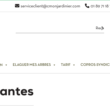
serviceclient@cmonjardinier.com
01 89 71 18
ELAGUER MES ARBRES
TARIF
COPROS-SYNDIC
IN
lantes