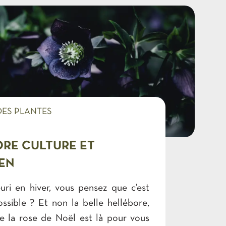
les besoins spécifiques de chaque
nte dans votre jardin. Certaines
ssitent plus d'eau que d'autres, et
uvent mieux tolérer les périodes de
ue d'autres. Pour cette raison, il est
e savoir arroser votre jardin de
cace et durable. Renseignez-vous sur
s que vous avez et ajustez votre
DES PLANTES
 la suite
RE CULTURE ET
EN
euri en hiver, vous pensez que c’est
ssible ? Et non la belle hellébore,
ée la rose de Noël est là pour vous