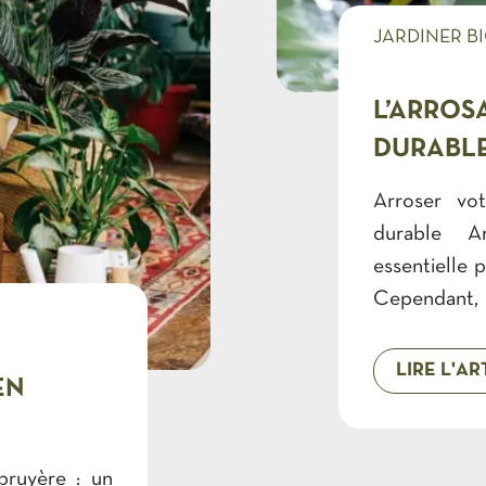
JARDINER B
L’ARROS
DURABL
Arroser vot
durable Ar
essentielle 
Cependant,
manière ef
important 
LIRE L'AR
EN
naturelles e
ainsi quelq
votre jardin 
bruyère : un